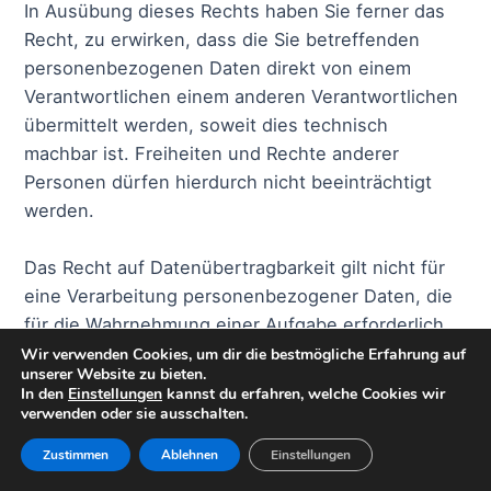
In Ausübung dieses Rechts haben Sie ferner das
Recht, zu erwirken, dass die Sie betreffenden
personenbezogenen Daten direkt von einem
Verantwortlichen einem anderen Verantwortlichen
übermittelt werden, soweit dies technisch
machbar ist. Freiheiten und Rechte anderer
Personen dürfen hierdurch nicht beeinträchtigt
werden.
Das Recht auf Datenübertragbarkeit gilt nicht für
eine Verarbeitung personenbezogener Daten, die
für die Wahrnehmung einer Aufgabe erforderlich
ist, die im öffentlichen Interesse liegt oder in
Wir verwenden Cookies, um dir die bestmögliche Erfahrung auf
unserer Website zu bieten.
Ausübung öffentlicher Gewalt erfolgt, die dem
In den
Einstellungen
kannst du erfahren, welche Cookies wir
Verantwortlichen übertragen wurde.
verwenden oder sie ausschalten.
Zustimmen
Ablehnen
Einstellungen
7. Widerspruchsrecht